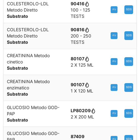
COLESTEROLO-LDL
90416
Metodo Diretto
100 - 125
Substrato
TESTS
COLESTEROLO-LDL
90816
Metodo Diretto
200 - 250
Substrato
TESTS
CREATININA Metodo
80107
cinetico
2 X 125 ML
Substrato
CREATININA Metodo
90107
enzimatico
1 X 120 ML
Substrato
GLUCOSIO Metodo GOD-
LP80209
PAP
2 X 200 ML
Substrato
GLUCOSIO Metodo GOD-
87409
PAP