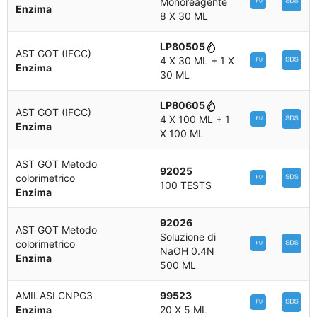
Monoreagente
Enzima
8 X 30 ML
LP80505
AST GOT (IFCC)
4 X 30 ML + 1 X
Enzima
30 ML
LP80605
AST GOT (IFCC)
4 X 100 ML + 1
Enzima
X 100 ML
AST GOT Metodo
92025
colorimetrico
100 TESTS
Enzima
92026
AST GOT Metodo
Soluzione di
colorimetrico
NaOH 0.4N
Enzima
500 ML
AMILASI CNPG3
99523
Enzima
20 X 5 ML