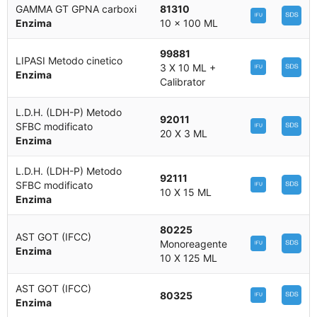
GAMMA GT GPNA carboxi
81310
Enzima
10 x 100 ML
99881
LIPASI Metodo cinetico
3 X 10 ML +
Enzima
Calibrator
L.D.H. (LDH-P) Metodo
92011
SFBC modificato
20 X 3 ML
Enzima
L.D.H. (LDH-P) Metodo
92111
SFBC modificato
10 X 15 ML
Enzima
80225
AST GOT (IFCC)
Monoreagente
Enzima
10 X 125 ML
AST GOT (IFCC)
80325
Enzima