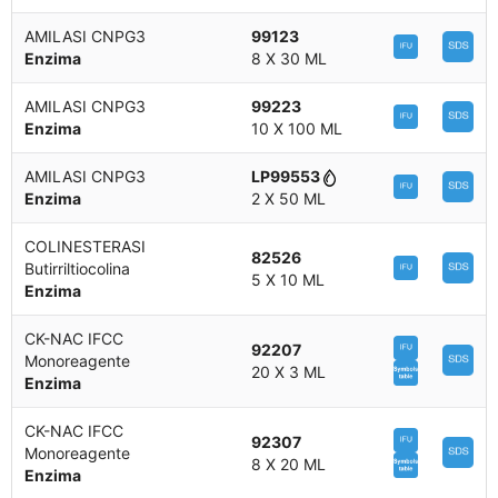
AMILASI CNPG3
99123
Enzima
8 X 30 ML
AMILASI CNPG3
99223
Enzima
10 X 100 ML
AMILASI CNPG3
LP99553
Enzima
2 X 50 ML
COLINESTERASI
82526
Butirriltiocolina
5 X 10 ML
Enzima
CK-NAC IFCC
92207
Monoreagente
20 X 3 ML
Enzima
CK-NAC IFCC
92307
Monoreagente
8 X 20 ML
Enzima