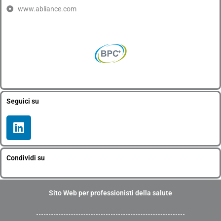
www.abliance.com
Seguici su
L
i
n
k
Condividi su
e
d
i
Sito Web per professionisti della salute
n