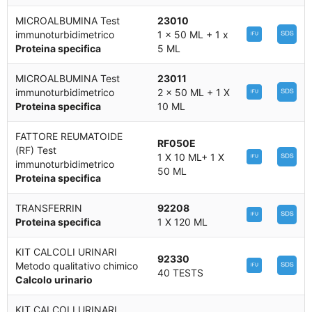
MICROALBUMINA Test
23010
immunoturbidimetrico
1 x 50 ML + 1 x
Proteina specifica
5 ML
MICROALBUMINA Test
23011
immunoturbidimetrico
2 x 50 ML + 1 X
Proteina specifica
10 ML
FATTORE REUMATOIDE
RF050E
(RF) Test
1 X 10 ML+ 1 X
immunoturbidimetrico
50 ML
Proteina specifica
TRANSFERRIN
92208
Proteina specifica
1 X 120 ML
KIT CALCOLI URINARI
92330
Metodo qualitativo chimico
40 TESTS
Calcolo urinario
KIT CALCOLI URINARI