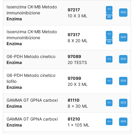
Isoenzima CK-MB Metodo
97217
immunoinibizione
10 X 3 ML
Enzima
Isoenzima CK-MB Metodo
97317
immunoinibizione
8 X 20 ML
Enzima
G6-PDH Metodo cinetico
97089
Enzima
20 TESTS
G6-PDH Metodo cinetico
97099
liofilo
20 X 3 ML
Enzima
GAMMA GT GPNA carboxi
81110
Enzima
8 x 30 ML
GAMMA GT GPNA carboxi
81210
Enzima
1 x 105 ML