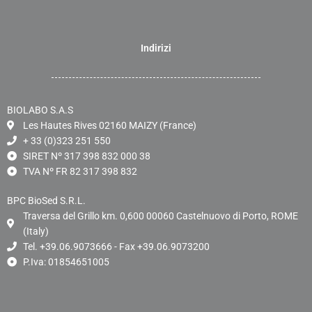
Indirizi
BIOLABO S.A.S
Les Hautes Rives 02160 MAIZY (France)
+ 33 (0)323 251 550
SIRET Nº 317 398 832 000 38
TVA Nº FR 82 317 398 832
BPC BioSed S.R.L.
Traversa del Grillo km. 0,600 00060 Castelnuovo di Porto, ROME
(Italy)
Tel. +39.06.9073666 - Fax +39.06.9073200
P.Iva: 01854651005