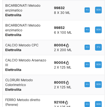
BICARBONATI Metodo
99832
enzimatico
8 X 30 ML
Elettrolita
BICARBONATI Metodo
99852
enzimatico
6 X 100 ML
Elettrolita
CALCIO Metodo CPC
80004
Elettrolita
2 X 200 ML
CALCIO Metodo Arsenazo
90004
III
2 X 125 ML
Elettrolita
CLORURI Metodo
80005
Colorimetrico
2 X 125 ML
Elettrolita
FERRO Metodo diretto
92108
(Ferene)
2 X 125 ML