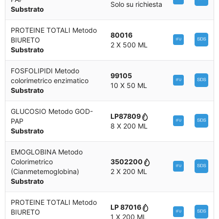
Solo su richiesta
Substrato
PROTEINE TOTALI Metodo
80016
BIURETO
2 X 500 ML
Substrato
FOSFOLIPIDI Metodo
99105
colorimetrico enzimatico
10 X 50 ML
Substrato
GLUCOSIO Metodo GOD-
LP87809
PAP
8 X 200 ML
Substrato
EMOGLOBINA Metodo
Colorimetrico
3502200
(Cianmetemoglobina)
2 X 200 ML
Substrato
PROTEINE TOTALI Metodo
LP 87016
BIURETO
1 X 200 ML