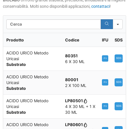
conservabilità. Molti sono disponibili applicazioni,
contattaci
!
Se
Prodotto
Codice
IFU
SDS
ACIDO URICO Metodo
80351
Uricasi
6 X 30 ML
Substrato
ACIDO URICO Metodo
80001
Uricasi
2 X 100 ML
Substrato
ACIDO URICO Metodo
LP80501
Uricasi
4 X 30 ML + 1 X
Substrato
30 ML
ACIDO URICO Metodo
LP80601