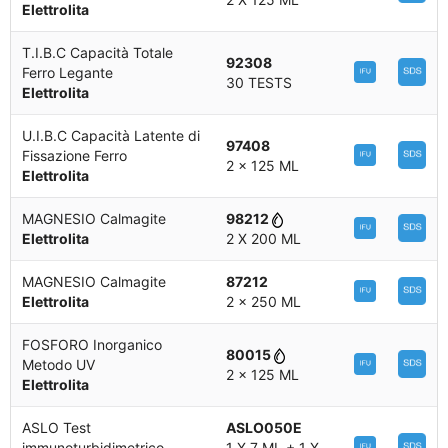
Elettrolita
T.I.B.C Capacità Totale
92308
Ferro Legante
30 TESTS
Elettrolita
U.I.B.C Capacità Latente di
97408
Fissazione Ferro
2 x 125 ML
Elettrolita
MAGNESIO Calmagite
98212
Elettrolita
2 X 200 ML
MAGNESIO Calmagite
87212
Elettrolita
2 x 250 ML
FOSFORO Inorganico
80015
Metodo UV
2 x 125 ML
Elettrolita
ASLO Test
ASLO050E
immunoturbidimetrico
1 X 7 ML + 1 X