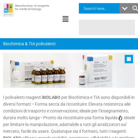
Vai
al
Menu
contenuto
Biochimica & TIA polivalenti
I polivalenti reagenti
BIOLABO
per Biochimica e TIA sono disponibili in
diversi formati: • Forma secca da ricostituire: Elevata resistenza alle
condizioni di trasporto e conservazione, ideale per l’insegnamento,
durata molto lunga • Pronto da ricostituire usa forma liquida
: ideale
per limitare la manipolazione, adattabile a tutti gli analizzatori sul
mercato, facile da usare. Qualunque sia il formato, tutti i reagenti
BIOLABO
offrono grande stabilità, precisione, affidabilità e la migliore