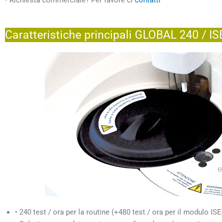
• Richiesta commerciale? Per favore ci
contatti
Caratteristiche principali GLOBAL 240 / I
• 240 test / ora per la routine (+480 test / ora per il modulo ISE