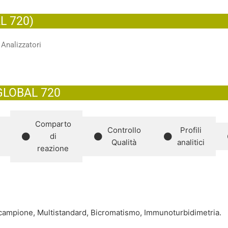
L 720)
 Analizzatori
 GLOBAL 720
Comparto
Controllo
Profili
di
Qualità
analitici
reazione
co campione, Multistandard, Bicromatismo, Immunoturbidimetria.