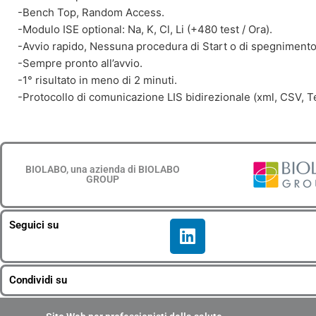
-Bench Top, Random Access.
-Modulo ISE optional: Na, K, Cl, Li (+480 test / Ora).
-Avvio rapido, Nessuna procedura di Start o di spegnimento
-Sempre pronto all’avvio.
-1° risultato in meno di 2 minuti.
-Protocollo di comunicazione LIS bidirezionale (xml, CSV, 
BIOLABO, una azienda di BIOLABO
GROUP
L
Seguici su
i
n
k
Condividi su
e
d