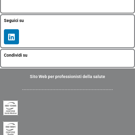
Seguici su
L
i
n
k
Condividi su
e
d
i
Sito Web per professionisti della salute
n