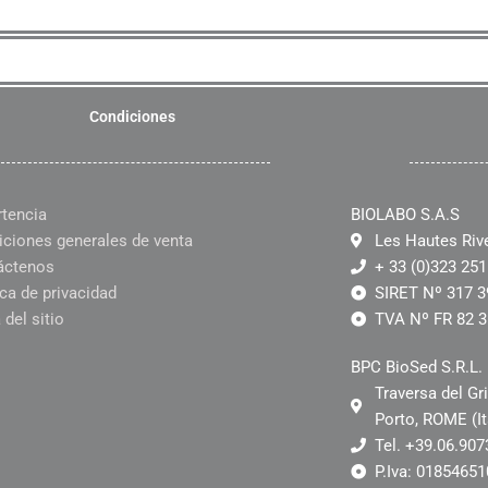
Condiciones
rtencia
BIOLABO S.A.S
ciones generales de venta
Les Hautes Riv
áctenos
+ 33 (0)323 251
ica de privacidad
SIRET Nº 317 3
del sitio
TVA Nº FR 82 3
BPC BioSed S.R.L.
Traversa del Gr
Porto, ROME (It
Tel. +39.06.90
P.Iva: 0185465