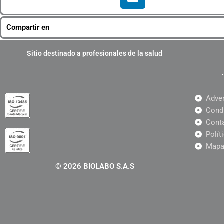
i
n
k
Compartir en
e
d
Sitio destinado a profesionales de la salud
i
n
Adve
Condi
Cont
Polít
Mapa 
© 2026 BIOLABO S.A.S