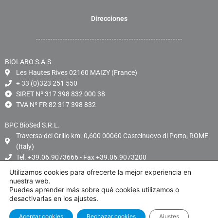
Direcciones
BIOLABO S.A.S
Les Hautes Rives 02160 MAIZY (France)
+ 33 (0)323 251 550
SIRET Nº 317 398 832 000 38
TVA Nº FR 82 317 398 832
BPC BioSed S.R.L.
Traversa del Grillo km. 0,600 00060 Castelnuovo di Porto, ROME
(Italy)
Tel. +39.06.9073666 - Fax +39.06.9073200
P.Iva: 01854651005
Utilizamos cookies para ofrecerte la mejor experiencia en
nuestra web.
Puedes aprender más sobre qué cookies utilizamos o
desactivarlas en los ajustes.
Aceptar cookies
Rechazar cookies
Ajustes