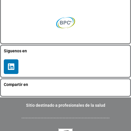
Siguenos en
L
i
n
k
Compartir en
e
d
i
Sitio destinado a profesionales de la salud
n