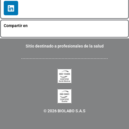
L
i
n
k
Compartir en
e
d
i
Sitio destinado a profesionales de la salud
n
© 2026 BIOLABO S.A.S