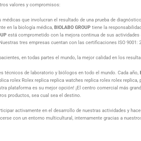
stros valores y compromisos:
 médicas que involucran el resultado de una prueba de diagnóstico i
nte en la biología médica,
BIOLABO GROUP
tiene la responsabilidad
OUP
está comprometido con la mejora continua de sus actividades en
 Nuestras tres empresas cuentan con las certificaciones ISO 9001: 
 pacientes, en todas partes el mundo, la mejor calidad en los resul
es técnicos de laboratorio y biólogos en todo el mundo. Cada año,
plica rolex
Rolex replica
replica watches
replica rolex
rolex replica
,
estra plataforma es su mejor opción! ¡El centro comercial más gra
ros productos, sea cual sea el destino.
cipar activamente en el desarrollo de nuestras actividades y hacer
ecerse con un entorno multicultural, internamente gracias a nuestro