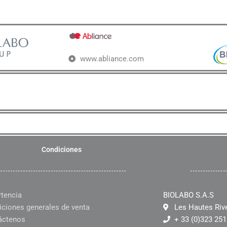
www.abliance.com
Condiciones
rtencia
BIOLABO S.A.S
ciones generales de venta
Les Hautes Riv
áctenos
+ 33 (0)323 251