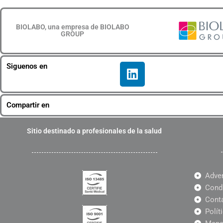
BIOLABO, una empresa de BIOLABO
GROUP
L
Siguenos en
i
n
k
Compartir en
e
d
Sitio destinado a profesionales de la salud
i
n
Adve
Condi
Cont
Polít