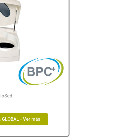
BioSed
 GLOBAL - Ver más