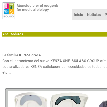
Ir
al
contenido
Inicio
Noticias
P
Analizadores
La familia KENZA crece
Con el lanzamiento del nuevo
KENZA ONE
,
BIOLABO GROUP
ofre
Los analizadores KENZA satisfacen las necesidades de todos los la
etc. ..