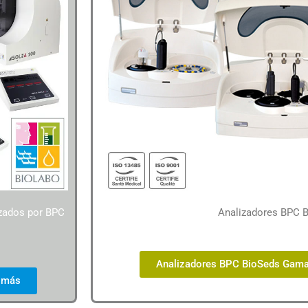
izados por BPC
Analizadores BPC 
Analizadores BPC BioSeds Gama
 más