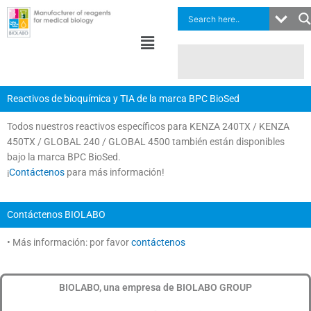
Ir
al
Menú
contenido
Reactivos de bioquímica y TIA de la marca BPC BioSed
Todos nuestros reactivos específicos para KENZA 240TX / KENZA
450TX / GLOBAL 240 / GLOBAL 4500 también están disponibles
bajo la marca BPC BioSed.
¡
Contáctenos
para más información!
Contáctenos BIOLABO
• Más información: por favor
contáctenos
BIOLABO, una empresa de BIOLABO GROUP