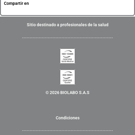
k
Compartir en
e
d
i
Sitio destinado a profesionales de la salud
n
© 2026 BIOLABO S.A.S
Condiciones