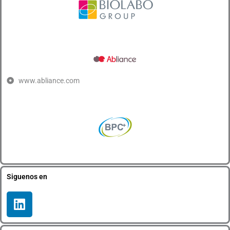
www.abliance.com
Siguenos en
L
i
n