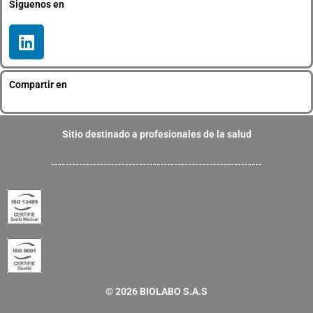
Siguenos en
L
i
n
k
Compartir en
e
d
i
Sitio destinado a profesionales de la salud
n
© 2026 BIOLABO S.A.S