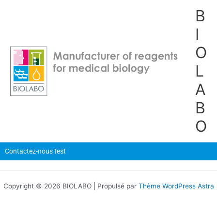
Aller
B
au
contenu
I
O
L
A
B
O
Contactez-nous test
Copyright © 2026 BIOLABO | Propulsé par
Thème WordPress Astra