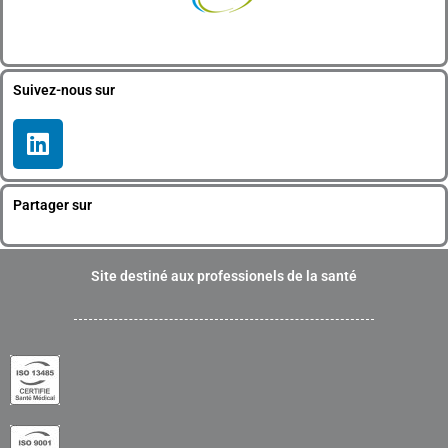
Suivez-nous sur
L
i
n
k
Partager sur
e
d
i
Site destiné aux professionels de la santé
n